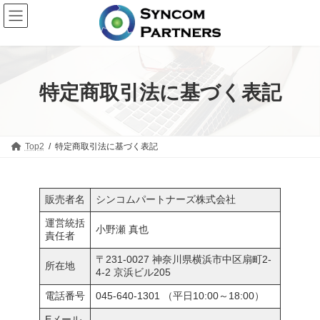
コ
ナ
ン
ビ
テ
ゲ
ン
ー
ツ
シ
へ
ョ
特定商取引法に基づく表記
ス
ン
キ
に
ッ
移
プ
動
Top2
特定商取引法に基づく表記
販売者名
シンコムパートナーズ株式会社
運営統括
小野瀬 真也
責任者
〒231-0027 神奈川県横浜市中区扇町2-
所在地
4-2 京浜ビル205
電話番号
045-640-1301 （平日10:00～18:00）
Eメール