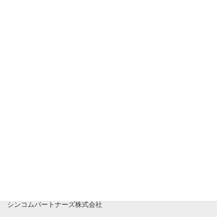
ク。オフィスでもPCでチェック。ニュースを見るのもWeb。 紙の新聞
もありますが、それよりもWebで紙面が見られるので、そっちを見て
しまったりしています。 […]
投
固
固
1
2
»
定
定
稿
ペ
ペ
ー
ー
の
ジ
ジ
ペ
運営会社
ー
ジ
送
り
シンコムパートナーズ株式会社