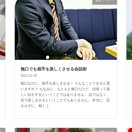
ウ
経営ノウハウ
無口でも相手を楽しくさせる会話術
2021-12-22
無口なのに、相手を楽しませる！ そんなことできると思
いますか？ ちなみに、もともと無口だけど、頑張って楽
しい話をするということではありません。 話ではなく、
芸で楽しませるということでもありません。 本当に、話
をせずに、相 […]
グ
代表ブログ