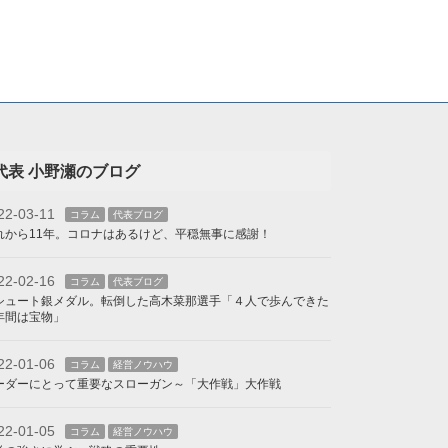
代表 小野瀬のブログ
22-03-11
コラム
代表ブログ
れから11年。コロナはあるけど、平穏無事に感謝！
22-02-16
コラム
代表ブログ
シュート銀メダル。転倒した高木菜那選手「４人で歩んできた
年間は宝物」
22-01-06
コラム
経営ノウハウ
ーダーにとって重要なスローガン～「大作戦」大作戦
22-01-05
コラム
経営ノウハウ