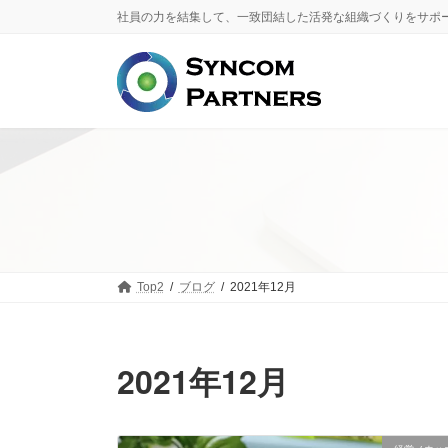
コ
ナ
社員の力を結集して、一致団結した活発な組織づくりをサポ
ン
ビ
テ
ゲ
ン
ー
ツ
シ
へ
ョ
ス
ン
キ
に
ッ
移
プ
動
Top2
ブログ
2021年12月
2021年12月