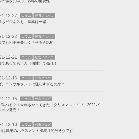
学の強さに学ぶ、戦略の重要性
21-12-27
コラム
経営ノウハウ
験もビジネスも、基本は一緒
21-12-22
コラム
経営ノウハウ
口でも相手を楽しくさせる会話術
21-12-21
コラム
経営ノウハウ
業であっても、人（個性）で売れ！
21-12-16
コラム
代表ブログ
ぜ、コンサルタントは怪しすぎるのか？
21-12-15
コラム
代表ブログ
が学べる？！今年もやってきた「クリスマス・イブ」2021バ
ジョン発売！
21-12-10
コラム
代表ブログ
2月は職場のハラスメント撲滅月間だそうです