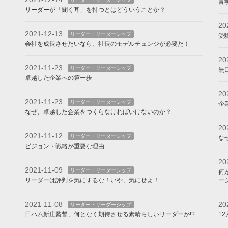
青
リーダーが「聞く耳」を持つとはどういうことか？
20
2021-12-13
リーダー・リーダーシップ
受
会社を成長させたいなら、社長のモデルチェンジが必要だ！
20
2021-11-23
リーダー・リーダーシップ
無
卓越した企業への第一歩
20
2021-11-23
リーダー・リーダーシップ
企
なぜ、卓越した企業をつくらなければいけないのか？
20
2021-11-12
リーダー・リーダーシップ
な
ビジョン・戦略が重要な理由
20
2021-11-09
リーダー・リーダーシップ
何
リーダーは評判を気にするな！いや、気にせよ！
ー
2021-11-08
20
リーダー・リーダーシップ
日ハム新庄監督、何となく期待させる素晴らしいリーダーか!?
1