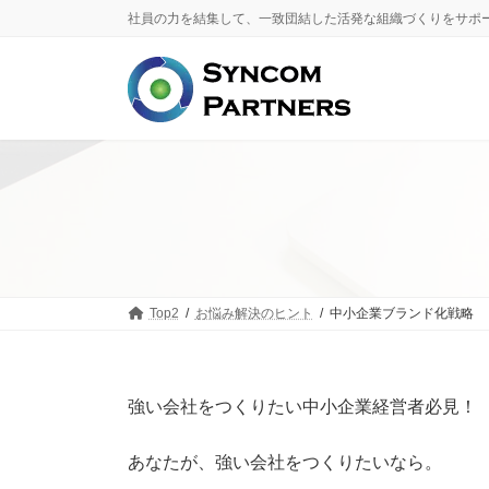
コ
ナ
社員の力を結集して、一致団結した活発な組織づくりをサポ
ン
ビ
テ
ゲ
ン
ー
ツ
シ
へ
ョ
ス
ン
キ
に
ッ
移
プ
動
Top2
お悩み解決のヒント
中小企業ブランド化戦略
強い会社をつくりたい中小企業経営者必見！
あなたが、強い会社をつくりたいなら。