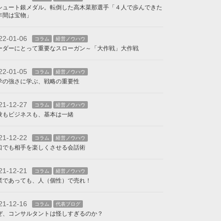
シュート銀メダル。転倒した高木菜那選手「４人で歩んできた
年間は宝物」
22-01-06
コラム
経営ノウハウ
ーダーにとって重要なスローガン～「大作戦」大作戦
22-01-05
コラム
経営ノウハウ
学の強さに学ぶ、戦略の重要性
21-12-27
コラム
経営ノウハウ
験もビジネスも、基本は一緒
21-12-22
コラム
経営ノウハウ
口でも相手を楽しくさせる会話術
21-12-21
コラム
経営ノウハウ
業であっても、人（個性）で売れ！
21-12-16
コラム
代表ブログ
ぜ、コンサルタントは怪しすぎるのか？