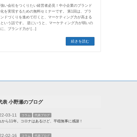
強い会社をつくりたい経営者必見！中小企業のブランド
化を実現するための無料セミナーです。 第1回は、ブラ
ンドづくりを進めて行くと、マーケティング力が高まる
という話です。 逆にいうと、マーケティング力が弱いの
に、ブランド力が […]
続きを読む
代表 小野瀬のブログ
22-03-11
コラム
代表ブログ
れから11年。コロナはあるけど、平穏無事に感謝！
22-02-16
コラム
代表ブログ