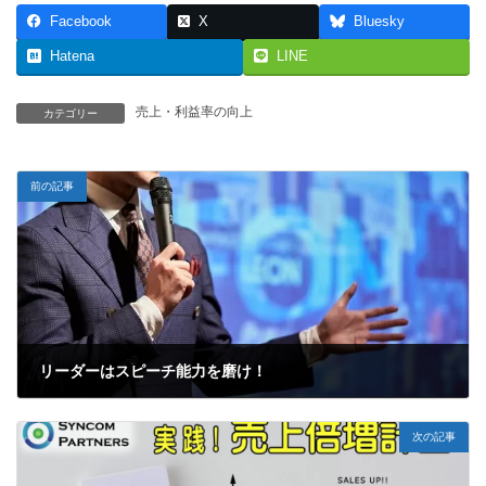
Facebook
X
Bluesky
Hatena
LINE
売上・利益率の向上
カテゴリー
前の記事
リーダーはスピーチ能力を磨け！
2021-06-12
次の記事