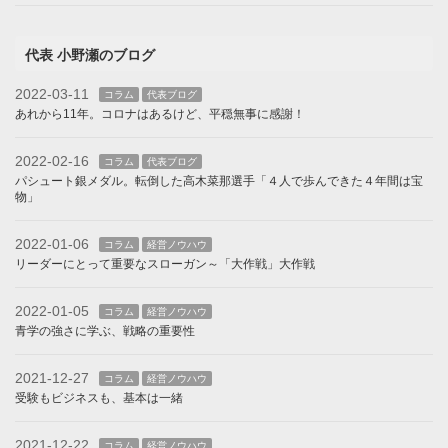
代表 小野瀬のブログ
2022-03-11
コラム
代表ブログ
あれから11年。コロナはあるけど、平穏無事に感謝！
2022-02-16
コラム
代表ブログ
パシュート銀メダル。転倒した高木菜那選手「４人で歩んできた４年間は宝
物」
2022-01-06
コラム
経営ノウハウ
リーダーにとって重要なスローガン～「大作戦」大作戦
2022-01-05
コラム
経営ノウハウ
青学の強さに学ぶ、戦略の重要性
2021-12-27
コラム
経営ノウハウ
受験もビジネスも、基本は一緒
2021-12-22
コラム
経営ノウハウ