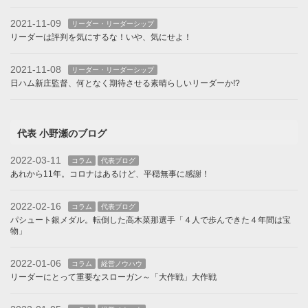
2021-11-09
リーダー・リーダーシップ
リーダーは評判を気にするな！いや、気にせよ！
2021-11-08
リーダー・リーダーシップ
日ハム新庄監督、何となく期待させる素晴らしいリーダーか!?
代表 小野瀬のブログ
2022-03-11
コラム
代表ブログ
あれから11年。コロナはあるけど、平穏無事に感謝！
2022-02-16
コラム
代表ブログ
パシュート銀メダル。転倒した高木菜那選手「４人で歩んできた４年間は宝
物」
2022-01-06
コラム
経営ノウハウ
リーダーにとって重要なスローガン～「大作戦」大作戦